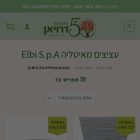
Ski
דרך ג'ו אלון, באר-שבע - לחצו לוויז
|
072-3302900
t
conten
עציצים מאיטליה Elbi S.p.A
עמוד הבית
/
מוצרי הגינה
/
עציצים מאיטליה ELBI S.P.A
תפריט צד
במשלוח
במשלוח
לכל הארץ
לכל הארץ