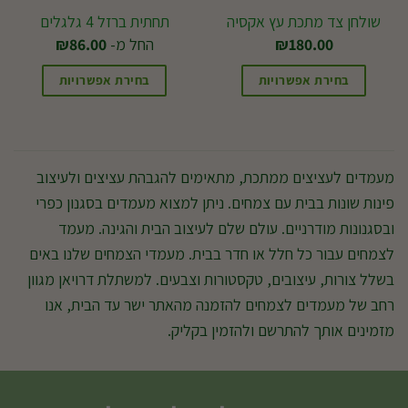
בעמוד
שולחן צד מתכת עץ אקסיה
תחתית ברזל 4 גלגלים
המוצר
180.00
₪
החל מ-
86.00
₪
בחירת אפשרויות
בחירת אפשרויות
למוצר
זה
יש
מעמדים לעציצים ממתכת, מתאימים להגבהת עציצים ולעיצוב
מספר
פינות שונות בבית עם צמחים. ניתן למצוא מעמדים בסגנון כפרי
סוגים.
ובסגנונות מודרניים. עולם שלם לעיצוב הבית והגינה. מעמד
ניתן
לצמחים עבור כל חלל או חדר בבית. מעמדי הצמחים שלנו באים
לבחור
בשלל צורות, עיצובים, טקסטורות וצבעים. למשתלת דרויאן מגוון
את
רחב של מעמדים לצמחים להזמנה מהאתר ישר עד הבית, אנו
האפשרויות
מזמינים אותך להתרשם ולהזמין בקליק.
בעמוד
המוצר