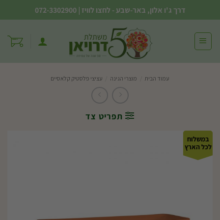
Ski
דרך ג'ו אלון, באר-שבע - לחצו לוויז
|
072-3302900
t
conten
עמוד הבית
/
מוצרי הגינה
/
עציצי פלסטיק קלאסיים
תפריט צד
במשלוח
לכל הארץ