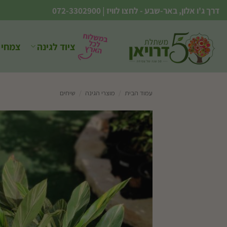
Ski
דרך ג'ו אלון, באר-שבע - לחצו לוויז
|
072-3302900
t
conten
ציוד לגינה
צמחי 
עמוד הבית
/
מוצרי הגינה
/
שיחים