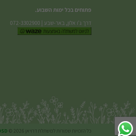
פתוחים בכל ימות השבוע.
דרך ג'ו אלון, באר-שבע
|
072-3302900
כל הזכויות שמורות למשתלת דרויאן 2026 ©
DSD עיצוב והקמת א