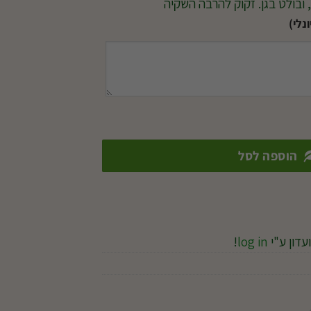
ובולט בגן. זקוק להרבה השקיה
נלי)
הוספה לסל
עדון ע"י
log in
!