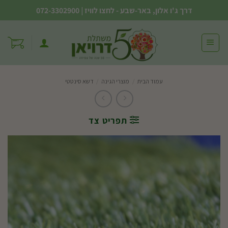
Ski
דרך ג'ו אלון, באר-שבע - לחצו לוויז
|
072-3302900
t
conten
עמוד הבית
/
מוצרי הגינה
/
דשא סינטטי
תפריט צד