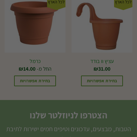
לכל הארץ
לכל הארץ
עציץ וו בודד
כרמל
31.00
₪
החל מ-
14.00
₪
בחירת אפשרויות
בחירת אפשרויות
למוצר
למוצר
זה
זה
יש
יש
הצטרפו לניוזלטר שלנו
מספר
מספר
סוגים.
סוגים.
הטבות, מבצעים, עדכונים וטיפים חמים ישירות לתיבת
ניתן
ניתן