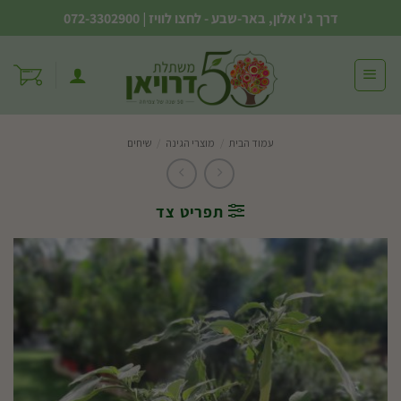
Ski
דרך ג'ו אלון, באר-שבע - לחצו לוויז
|
072-3302900
t
conten
עמוד הבית
/
מוצרי הגינה
/
שיחים
תפריט צד