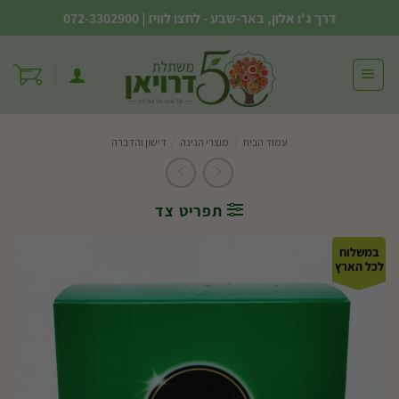
Ski
דרך ג'ו אלון, באר-שבע - לחצו לוויז
|
072-3302900
t
conten
עמוד הבית
/
מוצרי הגינה
/
דישון והדברה
תפריט צד
במשלוח
לכל הארץ