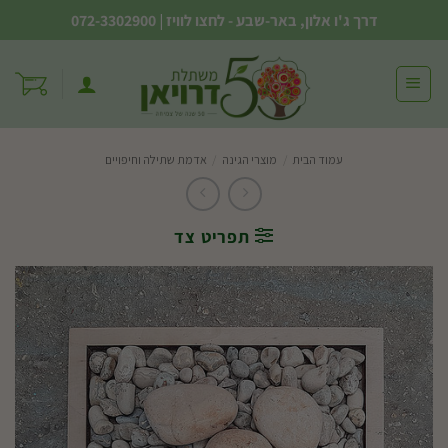
Ski
דרך ג'ו אלון, באר-שבע - לחצו לוויז
|
072-3302900
t
conten
עמוד הבית
/
מוצרי הגינה
/
אדמת שתילה וחיפויים
תפריט צד