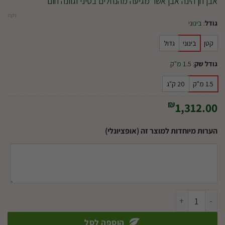
אבן חן הינה אבן אשר מגיעה מהנחלים בסיני וגוונה חום
נקה
גודל
:
בינוני
קטן
בינוני
גדול
גודל שק
:
1.5 מ"ק
1.5 מ"ק
20 ק"ג
₪
1,312.00
הערות מיוחדות למוצר זה (אופציונלי)
כמות של חלוקי נחל חן
הוספה לסל