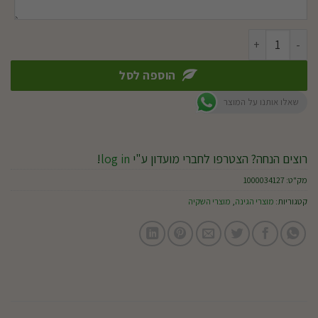
כמות של טפטפת 0.5ל/ש מווסתת (מארז 10 יח')
הוספה לסל
שאלו אותנו על המוצר
רוצים הנחה? הצטרפו לחברי מועדון ע"י
log in
!
מק"ט:
1000034127
קטגוריות:
מוצרי הגינה
,
מוצרי השקיה