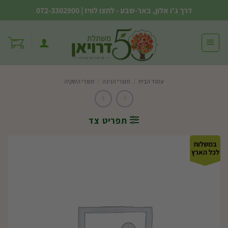
Ski
דרך ג'ו אלון, באר-שבע - לחצו לוויז
|
072-3302900
t
conten
עמוד הבית
/
מוצרי הגינה
/
מוצרי השקיה
תפריט צד
במשלוח
לכל הארץ