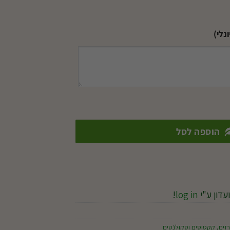
נלי)
 פלסטיק
הוספה לסל
עדון ע"י
log in
!
זים
,
קקטוסים וסקולנטים