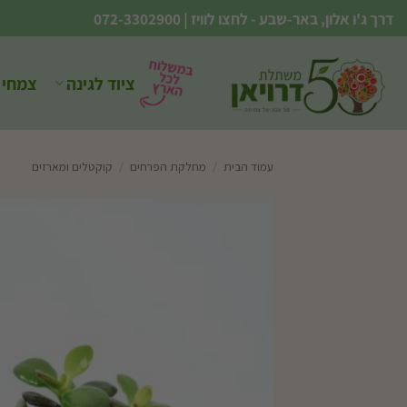
Ski
דרך ג'ו אלון, באר-שבע - לחצו לוויז
|
072-3302900
t
conten
ציוד לגינה
צמחי 
עמוד הבית
/
מחלקת הפרחים
/
קוקטלים ומארזים