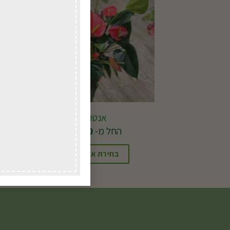
אנטוריום
החל מ-
78.00
₪
בחירת אפשרויות
למוצר
זה
יש
מספר