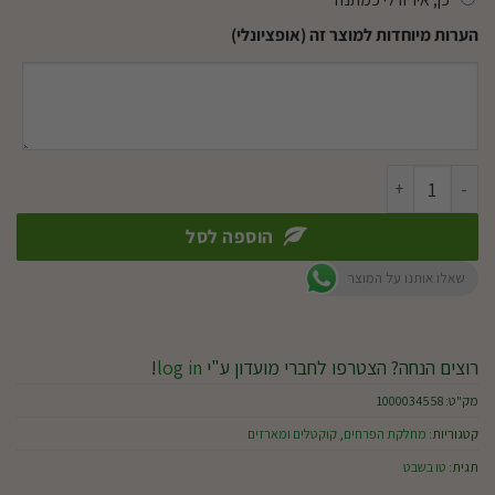
הערות מיוחדות למוצר זה (אופציונלי)
כמות של מארז נועה
הוספה לסל
שאלו אותנו על המוצר
רוצים הנחה? הצטרפו לחברי מועדון ע"י
log in
!
מק"ט:
1000034558
קטגוריות:
מחלקת הפרחים
,
קוקטלים ומארזים
תגית:
טו בשבט