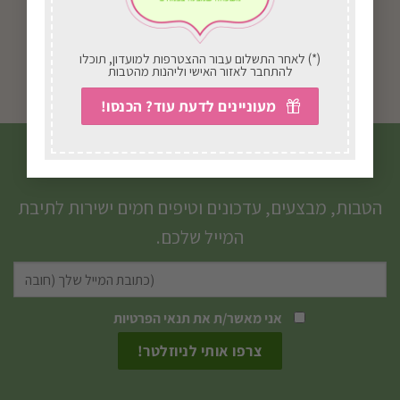
זר אבל שורת פרחים
שקיעה סגולה
182.00
₪
החל מ-
192.00
₪
(*) לאחר התשלום עבור ההצטרפות למועדון, תוכלו
בחירת אפשרויות
בחירת אפשרויות
להתחבר לאזור האישי וליהנות מהטבות
למוצר
מעוניינים לדעת עוד? הכנסו!
זה
יש
הצטרפו לניוזלטר שלנו
מספר
סוגים.
הטבות, מבצעים, עדכונים וטיפים חמים ישירות לתיבת
ניתן
המייל שלכם.
לבחור
את
האפשרויות
אני מאשר/ת את
תנאי הפרטיות
בעמוד
המוצר