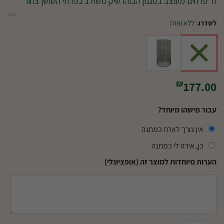
זר פרחים מעוצב בסגנון הבוהו שיק משולב בפרחי השושן צחור
נקה
לשדרג
:
ללא ואזה
₪
177.00
עבור מישהו מיוחד?
אין צורך לארוז כמתנה
כן, אירזו לי כמתנה
הערות מיוחדות למוצר זה (אופציונלי)