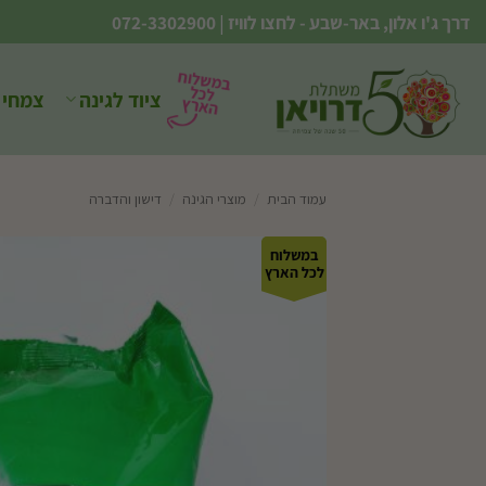
Ski
דרך ג'ו אלון, באר-שבע - לחצו לוויז
|
072-3302900
t
conten
ציוד לגינה
צמחי 
עמוד הבית
/
מוצרי הגינה
/
דישון והדברה
במשלוח
לכל הארץ