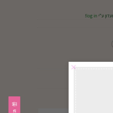
עדון ע"י
log in
!
×
במשלוח