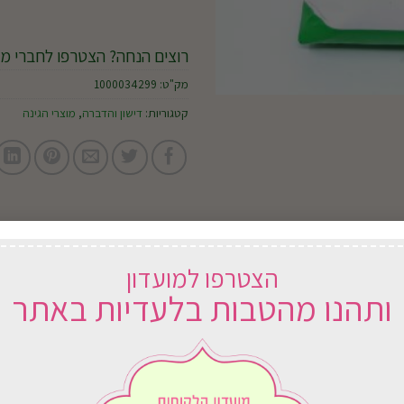
רוצים הנחה? הצטרפו לחברי מו
מק"ט:
1000034299
קטגוריות:
דישון והדברה
,
מוצרי הגינה
הצטרפו למועדון
ותהנו מהטבות בלעדיות באתר
וח
במשלוח