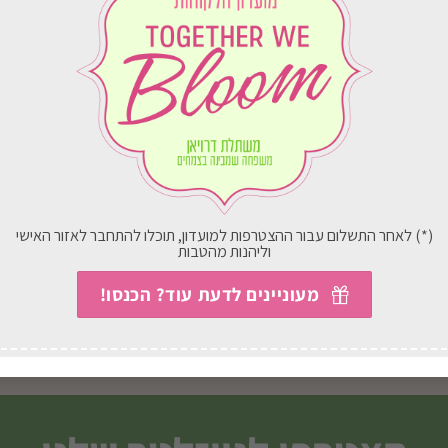
ארץ
לכל הארץ
(*) לאחר התשלום עבור ההצטרפות למועדון, תוכלו להתחבר לאזור האישי
וליהנות מהטבות
J51 מכוש גננים + ידית
J213 את תעלות
₪
100.00
₪
65.00
מעוניינים לדעת עוד? הכנסו!
בחירת אפשרויות
בחירת אפשרויות