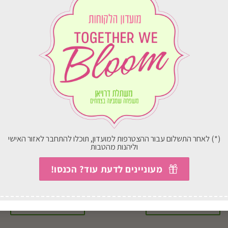
וח
במשלוח
ארץ
לכל הארץ
(*) לאחר התשלום עבור ההצטרפות למועדון, תוכלו להתחבר לאזור האישי
וליהנות מהטבות
מעוניינים לדעת עוד? הכנסו!
J213 את תעלות
J40 ראש מעדר
₪
31.00
₪
100.00
בחירת אפשרויות
בחירת אפשרויות