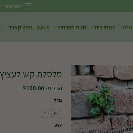
דפי אתר
חיפ
גינה
צמחי בית
חנות הפרחים
SALE
גיפט קארד
עבו
סלסלת קש לעציץ DK14
החל מ-
100.00
₪
גודל
קטן
גדול
צבע