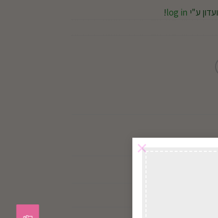
עדון ע"י
log in
!
×