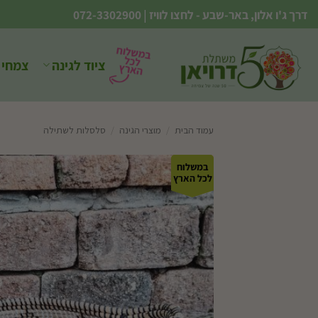
Ski
דרך ג'ו אלון, באר-שבע - לחצו לוויז
|
072-3302900
t
conten
ציוד לגינה
צמחי 
עמוד הבית
/
מוצרי הגינה
/
סלסלות לשתילה
במשלוח
לכל הארץ