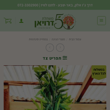
Ski
דרך ג'ו אלון, באר-שבע - לחצו לוויז
|
072-3302900
t
conten
עמוד הבית
/
מוצרי הגינה
/
צמחייה סינתטית
תפריט צד
במשלוח
לכל הארץ