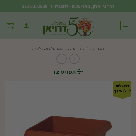
Ski
דרך ג'ו אלון, באר-שבע - לחצו לוויז
|
072-3302900
t
conten
עמוד הבית
/
מוצרי הגינה
/
עציצי פלסטיק קלאסיים
תפריט צד
במשלוח
לכל הארץ