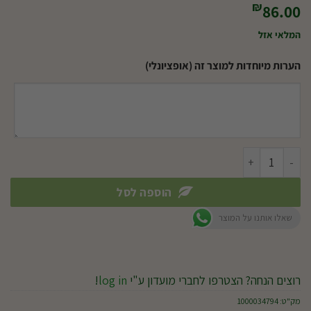
₪
86.00
המלאי אזל
הערות מיוחדות למוצר זה (אופציונלי)
כמות של עציץ מרובע דמוי חרס פסים
הוספה לסל
שאלו אותנו על המוצר
רוצים הנחה? הצטרפו לחברי מועדון ע"י
log in
!
מק"ט:
1000034794