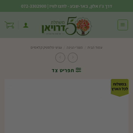
Ski
דרך ג'ו אלון, באר-שבע - לחצו לוויז
|
072-3302900
t
conten
עמוד הבית
/
מוצרי הגינה
/
עציצי פלסטיק קלאסיים
תפריט צד
במשלוח
לכל הארץ