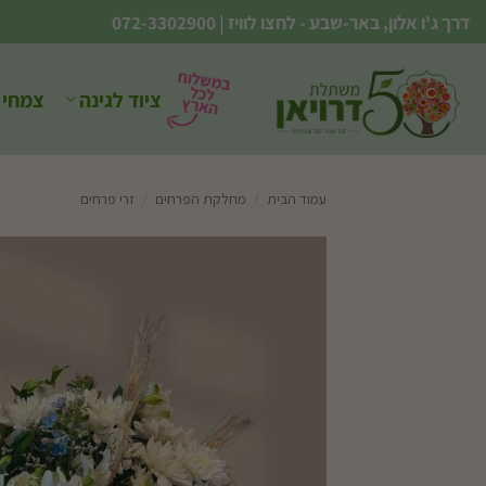
Ski
דרך ג'ו אלון, באר-שבע - לחצו לוויז
|
072-3302900
t
conten
ציוד לגינה
צמחי 
עמוד הבית
/
מחלקת הפרחים
/
זרי פרחים