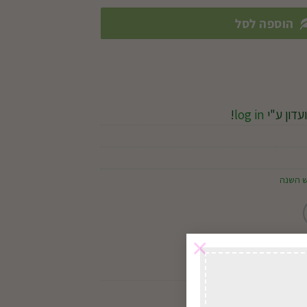
הוספה לסל
עדון ע"י
log in
!
ש השנה
×