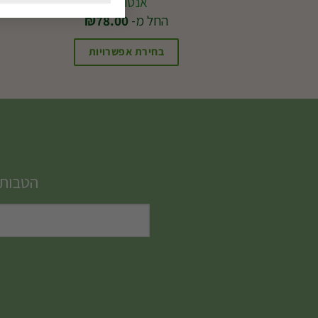
אנטוריום
החל מ-
78.00
₪
בחירת אפשרויות
למוצר
זה
יש
מספר
סוגים.
הטבות,
ניתן
לבחור
את
האפשרויות
בעמוד
המוצר