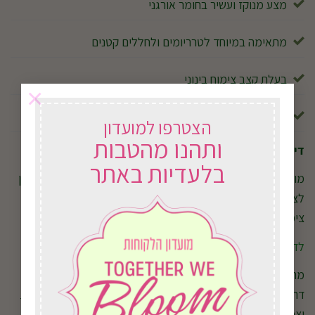
מצע מנוקז ועשיר בחומר אורגני
מתאימה במיוחד לטרריומים ולחללים קטנים
בעלת קצב צימוח בינוני
×
נחשבת בטוחה יחסית לכלבים ולחתולים
הצטרפו למועדון
ותהנו מהטבות
דישון מומלץ
בלעדיות באתר
מומלץ לדשן אחת למספר שבועות בעונת הצמיחה באמצעות דשן
לצמחי עלווה. דישון קבוע יסייע לשמור על צבעי העלים ולעודד
צימוח חדש ובריא.
לדשן לחצו כאן.
מחפשים צמח בית קטן, מיוחד וקל לשילוב בכל פינה? במשתלת
דרויאן תמצאו את פיטוניה גידי כסף לצד מגוון רחב של צמחי בית
וצמחי עלווה איכותיים שישדרגו כל חלל.