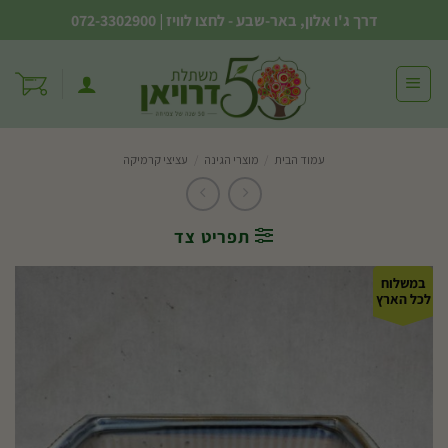
Ski
דרך ג'ו אלון, באר-שבע - לחצו לוויז
|
072-3302900
t
conten
עמוד הבית
/
מוצרי הגינה
/
עציצי קרמיקה
תפריט צד
במשלוח
לכל הארץ