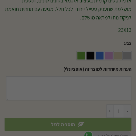
אדנית פסים קרמית בעיצוב אלגנטי בגוונים שונים, תוספת
מושלמת שתעניק סטייל ייחודי לכל חלל. מגיעה עם תחתית תואמת
לניקוז נוח ולמראה מושלם.
23X13
צבע
הערות מיוחדות למוצר זה (אופציונלי)
כמות של אדנית פסים
הוספה לסל
שאלו אותנו על המוצר