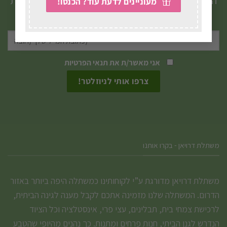
מעוניינים לדעת עוד? הכנסו!
ניתן
המייל שלכם.
לבחור
את
האפשרויות
אני מאשר/ת את
תנאי הפרטיות
בעמוד
המוצר
משתלת דרויאן - בקרו אותנו
משתלת דרויאן מדורגת ע”י לקוחותינו כמשתלה היפה ביותר באזור
הדרום. המשתלה שלנו מזמינה אתכם לקבל מענה לגינה הביתית,
לרכישת צמחי בית, תבלינים, עצי פרי, אינסטלציה וכל הציוד
הנדרש לגנן הביתי, חנות פרחים ומתנות. כך נהנים מהיופי שהטבע