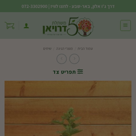
Ski
דרך ג'ו אלון, באר-שבע - לחצו לוויז
|
072-3302900
t
conten
עמוד הבית
/
מוצרי הגינה
/
שיחים
תפריט צד