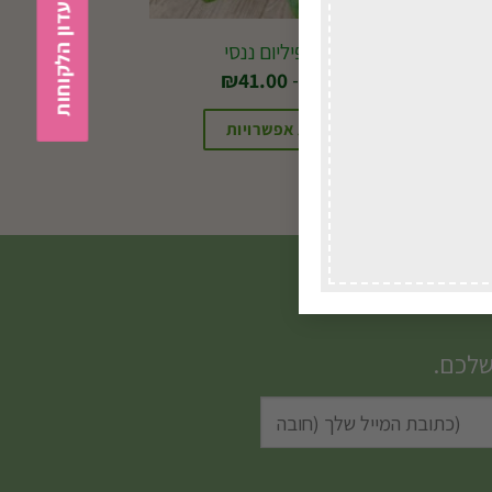
הצטרפות למועדון הלקוחות
ספטיפיליום ננסי
החל מ-
41.00
₪
בחירת אפשרויות
למוצר
זה
יש
מספר
סוגים.
ניתן
שלכם.
לבחור
את
האפשרויות
בעמוד