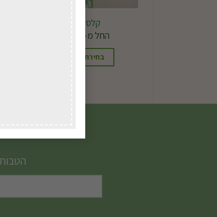
קלסיקה בלבן
החל מ-
220.00
₪
בחירת אפשרויות
למוצר
זה
יש
מספר
סוגים.
ניתן
הטבות,
לבחור
את
האפשרויות
בעמוד