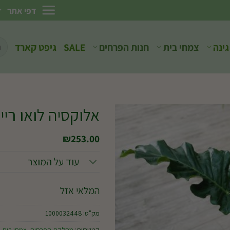
דפי אתר
חיפ
גינה
צמחי בית
חנות הפרחים
SALE
גיפט קארד
עבו
אלוקסיה לואו ריידר 10 
₪
253.00
עוד על המוצר
המלאי אזל
מק"ט:
1000032448
קטגוריות:
מחלקת הפרחים
,
צמחי בית