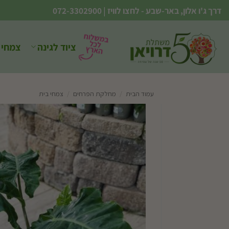
Ski
דרך ג'ו אלון, באר-שבע - לחצו לוויז
|
072-3302900
t
conten
ציוד לגינה
צמחי 
עמוד הבית
/
מחלקת הפרחים
/
צמחי בית