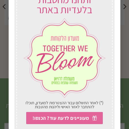
בלעדיות באתר
J5 מגרפה 47"
J43 מעדר ילדים
₪
26.00
₪
60.00
בחירת אפשרויות
בחירת אפשרויות
הצטרפו לניוזלטר שלנו
(*) לאחר התשלום עבור ההצטרפות למועדון, תוכלו
הטבות, מבצעים, עדכונים וטיפים חמים ישירות לתיבת
להתחבר לאזור האישי וליהנות מהטבות
המייל שלכם.
מעוניינים לדעת עוד? הכנסו!