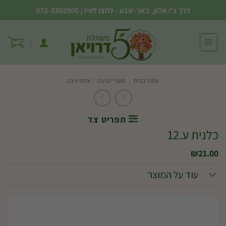
Ski
דרך ג'ו אלון, באר-שבע - לחצו לוויז
|
072-3302900
t
conten
עמוד הבית
/
מוצרי הגינה
/
צמחי גינה
תפריט צד
כלנית ע.12
₪
21.00
עוד על המוצר