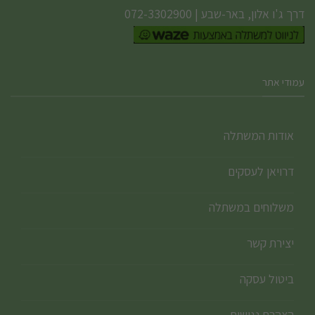
דרך ג'ו אלון, באר-שבע
|
072-3302900
עמודי אתר
אודות המשתלה
דרויאן לעסקים
משלוחים במשתלה
יצירת קשר
ביטול עסקה
הצהרת נגישות