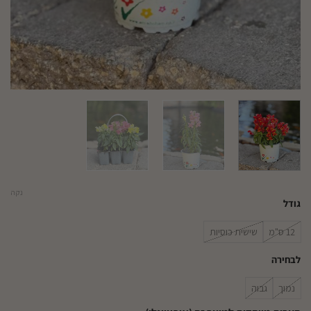
נקה
גודל
12 ס"מ
שישית כוסיות
לבחירה
נמוך
גבוה