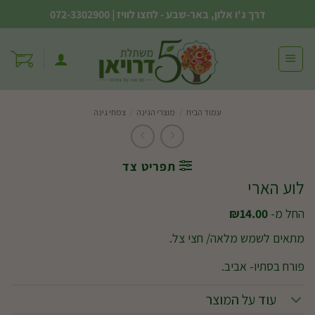
Ski
דרך ג'ו אלון, באר-שבע - לחצו לוויז
|
072-3302900
t
conten
עמוד הבית
/
מוצרי הגינה
/
צמחי גינה
תפריט צד
לוע הארי
החל מ-
14.00
₪
מתאים לשמש מלאה/ חצי צל.
פורח בסתיו- אביב.
עוד על המוצר