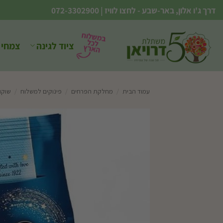
Ski
דרך ג'ו אלון, באר-שבע - לחצו לוויז
|
072-3302900
t
conten
ציוד לגינה
צמחי 
עמוד הבית
/
מחלקת הפרחים
/
פינוקים למשלוח
/
שוקו