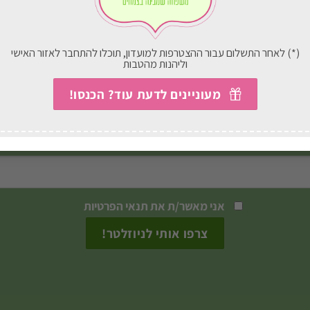
בחירת אפשרויות
בחירת אפשרויות
למוצר
זה
(*) לאחר התשלום עבור ההצטרפות למועדון, תוכלו להתחבר לאזור האישי
וליהנות מהטבות
יש
הצטרפו לניוזלטר שלנו
מספר
מעוניינים לדעת עוד? הכנסו!
סוגים.
 מבצעים, עדכונים וטיפים חמים ישירות לתיבת המייל 
ניתן
לבחור
את
האפשרויות
אני מאשר/ת את
תנאי הפרטיות
בעמוד
המוצר