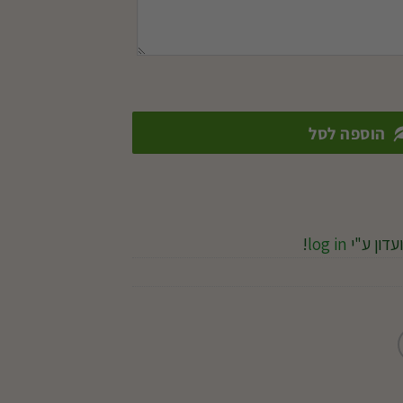
הוספה לסל
עדון ע"י
log in
!