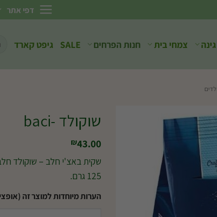
דפי אתר
חיפ
גינה
צמחי בית
חנות הפרחים
SALE
גיפט קארד
עבו
לדים
שוקולד -baci
43.00
₪
שקית באצ'י חלב – שוקולד חלב מ
125 גרם.
הערות מיוחדות למוצר זה (אופציו