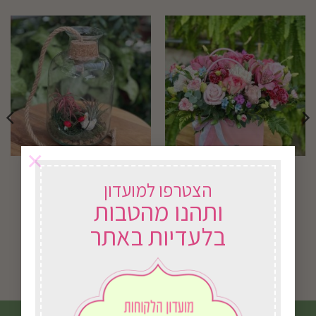
×
סידור ורוד אוהב
סיפור באוויר
הצטרפו למועדון
ותהנו מהטבות
₪
170.00
₪
260.00
בלעדיות באתר
בחירת אפשרויות
בחירת אפשרויות