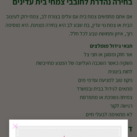
בחירה נהדרת לחובבי צמחי בית עדינים
אם אתם מחפשים צמח בית עם עלים בצורת לב, צמח ירוק לעיצוב
הבית או צמח נוי עדין, בת שבע לב היא בחירה מצוינת. היא מוסיפה
רוך, איזון ותחושת טבע לכל חלל.
תנאי גידול מומלצים
אור חזק ומסונן או חצי צל
השקיה כאשר השכבה העליונה של המצע מתייבשת
לחות בינונית
ניקוז טוב למניעת עודפי מים
מתאים לגידול בבית ובמשרד
צמיחה נשפכת או מתפרסת
רגישה לקור
לא מתאימה לבעלי חיים
×
דישון מומלץ לבת שבע לב