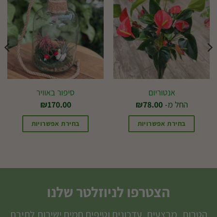
אנטוריום
סיפור באוויר
החל מ-
78.00
₪
170.00
₪
בחירת אפשרויות
בחירת אפשרויות
למוצר
זה
יש
מספר
הצטרפו לניוזלטר שלנו
סוגים.
ניתן
הטבות, מבצעים, עדכונים וטיפים חמים ישירות לתיבת