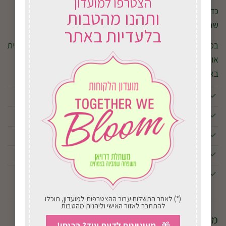
הצטרפו למועדון
כדי לשמור על עלווה ירוקה, בריאה ומלאה, מומלץ לדשן את בת
ותהנו מהטבות
שבע לב באופן קבוע במהלך עונת הצמיחה.
לדשן לחצו כאן.
בלעדיות באתר
במשתלת דרויאן נשמח לעזור לכם לבחור את הצמח המתאים לבית
או למשרד. מוזמנים לפנות אלינו בכל שאלה ונשמח לייעץ לכם
באהבה ובמקצועיות.
מה מיוחד בבת שבע לב?
האם בת שבע לב יכולה לפרוח?
האם בת שבע לב אוהבת להיות בעציץ קטן?
למה בת שבע לב לא מצמיחה ענפים חדשים?
האם בת שבע לב מתאימה לבעלי חיים?
(*) לאחר התשלום עבור ההצטרפות למועדון, תוכלו
להתחבר לאזור האישי וליהנות מהטבות
מידע נוסף
מעוניינים לדעת עוד? הכנסו!