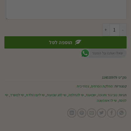
כמות של ביגוניה ורד ע.15
הוספה לסל
שאלו אותנו על המוצר
מק"ט:
116020979
קטגוריות:
מחלקת הפרחים
,
צמחי בית
תגיות:
נובי גוד וחנוכה
,
שבועות
,
שי להחלמה
,
שי לחג שבועות
,
שי ליום הולדת
,
שי למשרד
,
שי
לפסח
,
שי לראש השנה