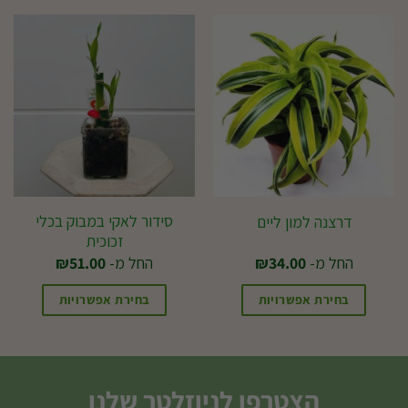
זה
יש
מספר
סוגים.
ניתן
לבחור
את
האפשרויות
בעמוד
סידור לאקי במבוק בכלי
דרצנה למון ליים
זכוכית
המוצר
החל מ-
34.00
₪
החל מ-
51.00
₪
בחירת אפשרויות
בחירת אפשרויות
למוצר
למוצר
זה
זה
יש
יש
הצטרפו לניוזלטר שלנו
מספר
מספר