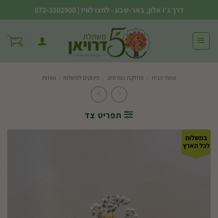
Ski
דרך ג'ו אלון, באר-שבע - לחצו לוויז
|
072-3302900
t
conten
עמוד הבית
/
מחלקת הפרחים
/
פינוקים למשלוח
/
וואזות
תפריט צד
במשלוח
לכל הארץ