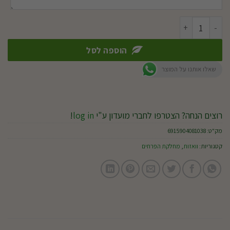
כמות של וואזה בובו
הוספה לסל
שאלו אותנו על המוצר
רוצים הנחה? הצטרפו לחברי מועדון ע"י
log in
!
מק"ט:
6915904081038
קטגוריות:
וואזות
,
מחלקת הפרחים