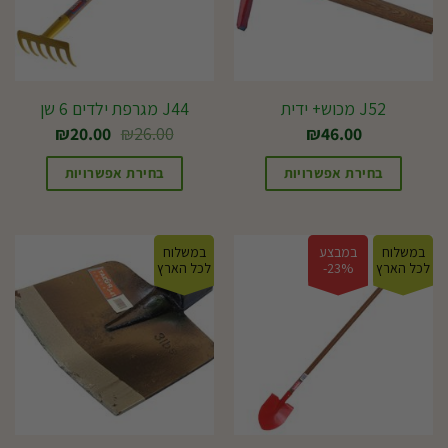
J52 מכוש+ ידית
J44 מגרפת ילדים 6 שן
המחיר
המחיר
₪
20.00
₪
26.00
₪
46.00
המקורי
הנוכחי
היה:
הוא:
בחירת אפשרויות
בחירת אפשרויות
₪20.00.
₪26.00.
במשלוח
במבצע
במשלוח
לכל הארץ
23%-
לכל הארץ