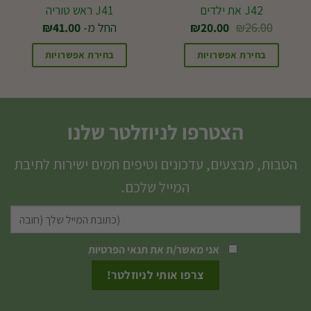
J42 את ילדים
J41 ראש טוריה
המחיר
המחיר
26.00
₪
20.00
₪
החל מ-
41.00
₪
המקורי
הנוכחי
היה:
הוא:
בחירת אפשרויות
בחירת אפשרויות
₪20.00.
₪26.00.
למוצר
זה
יש
הצטרפו לניוזלטר שלנו
מספר
סוגים.
הטבות, מבצעים, עדכונים וטיפים חמים ישירות לתיבת
ניתן
המייל שלכם.
לבחור
את
האפשרויות
אני מאשר/ת את
תנאי הפרטיות
בעמוד
המוצר