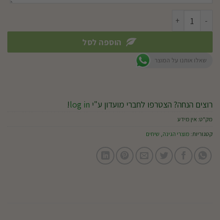
כמות של ברונפלסיה(אתמול,היום,מחר)
הוספה לסל
שאלו אותנו על המוצר
רוצים הנחה? הצטרפו לחברי מועדון ע"י
log in
!
מק"ט:
אין מידע
קטגוריות:
מוצרי הגינה
,
שיחים