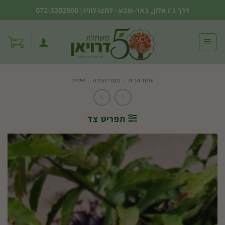
Ski
דרך ג'ו אלון, באר-שבע - לחצו לוויז
|
072-3302900
t
conten
עמוד הבית
/
מוצרי הגינה
/
שיחים
תפריט צד