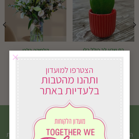
בת שבע לב כולל כלי
קלסיקה בלבן
×
קרמיקה
57.00
₪
החל מ-
220.00
₪
הצטרפו למועדון
ותהנו מהטבות
בחירת אפשרויות
בחירת אפשרויות
למוצר
בלעדיות באתר
זה
יש
מספר
הצטרפו לניוזלטר שלנו
סוגים.
ניתן
הטבות, מבצעים, עדכונים וטיפים חמים ישירות לתיבת
לבחור