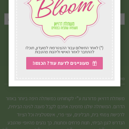
המייל שלכם.
את
האפשרויות
בעמוד
המוצר
אני מאשר/ת את
תנאי הפרטיות
(*) לאחר התשלום עבור ההצטרפות למועדון, תוכלו
להתחבר לאזור האישי וליהנות מהטבות
מעוניינים לדעת עוד? הכנסו!
משתלת דרויאן - בקרו אותנו
משתלת דרויאן מדורגת ע”י לקוחותינו כמשתלה היפה ביותר באזור
הדרום. המשתלה שלנו מזמינה אתכם לקבל מענה לגינה הביתית,
לרכישת צמחי בית, תבלינים, עצי פרי, אינסטלציה וכל הציוד
הנדרש לגנן הביתי, חנות פרחים ומתנות. כך נהנים מהיופי שהטבע