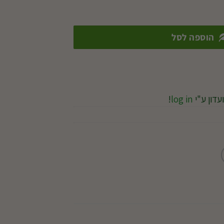
הוספה לסל
עדון ע"י
log in
!