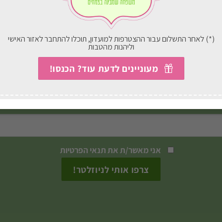
בחירת אפשרויות
בחירת אפשרויות
למוצר
זה
(*) לאחר התשלום עבור ההצטרפות למועדון, תוכלו להתחבר לאזור האישי
וליהנות מהטבות
יש
הצטרפו לניוזלטר שלנו
מעוניינים לדעת עוד? הכנסו!
מספר
סוגים.
 מבצעים, עדכונים וטיפים חמים ישירות לתיבת המייל 
ניתן
לבחור
את
האפשרויות
אני מאשר/ת את
תנאי הפרטיות
בעמוד
המוצר