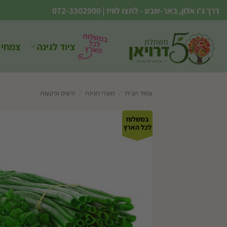
Ski
דרך ג'ו אלון, באר-שבע - לחצו לוויז
|
072-3302900
t
conten
ציוד לגינה
צמחי 
עמוד הבית
/
מוצרי הגינה
/
זרעים ופקעות
במשלוח
לכל הארץ