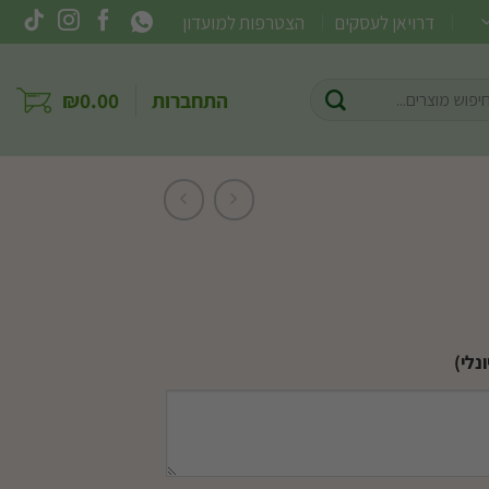
דרויאן לעסקים
הצטרפות למועדון
וש
התחברות
0.00
₪
ר:
נלי)