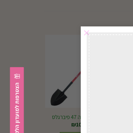
×
במשלוח
לכל הארץ
הצטרפות למועדון הלקוחות
J202 את שפיכה 47 פיברגלס
₪
100.00