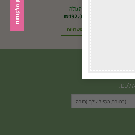
שקיעה סגולה
החל מ-
192.00
₪
בחירת אפשרויות
למוצר
זה
יש
מספר
סוגים.
שלכם.
ניתן
לבחור
את
האפשרויות
בעמוד
המוצר