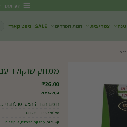
דפי אתר
חיפ
גינה
צמחי בית
חנות הפרחים
SALE
גיפט קארד
עבו
לדים
ממתק שוקולד עם קרם 
26.00
₪
המלאי אזל
רוצים הנחה? הצטרפו לחברי מו
מק"ט:
5400265038957
קטגוריות:
מחלקת הפרחים
,
שוקולדים