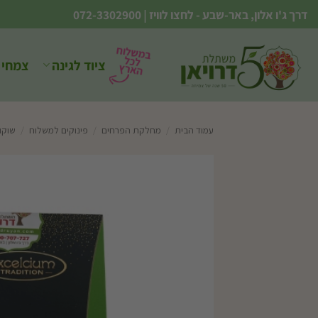
Ski
דרך ג'ו אלון, באר-שבע - לחצו לוויז
|
072-3302900
t
conten
ציוד לגינה
צמחי 
עמוד הבית
/
מחלקת הפרחים
/
פינוקים למשלוח
/
שוקו