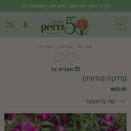
Ski
דרך ג'ו אלון, באר-שבע - לחצו לוויז
|
072-3302900
t
conten
עמוד הבית
/
מוצרי הגינה
/
צמחי גינה
תפריט צד
קלרקיה (גודטיה)
₪
21.00
עוד על המוצר