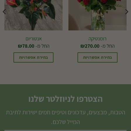
רומנטיקה
אנטוריום
החל מ-
270.00
₪
החל מ-
78.00
₪
בחירת אפשרויות
בחירת אפשרויות
למוצר
למוצר
זה
זה
יש
יש
מספר
מספר
הצטרפו לניוזלטר שלנו
סוגים.
סוגים.
ניתן
ניתן
הטבות, מבצעים, עדכונים וטיפים חמים ישירות לתיבת
לבחור
לבחור
המייל שלכם.
את
את