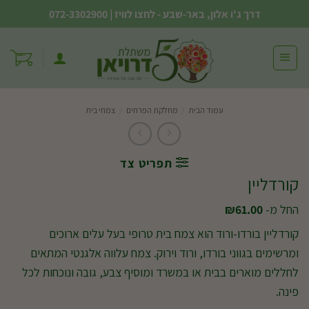
Ski
דרך ג'ו אלון, באר-שבע - לחצו לוויז
|
072-3302900
t
conten
עמוד הבית
/
מחלקת הפרחים
/
צמחי בית
תפריט צד
קורדליין
החל מ-
61.00
₪
קורדליין בורדו-ורוד הוא צמח בית טרופי בעל עלים ארוכים
ומרשימים בגווני בורדו, ורוד וירוק. צמח עלווה אלגנטי המתאים
לחללים מוארים בבית או במשרד ומוסיף צבע, גובה ונוכחות לכל
פינה.