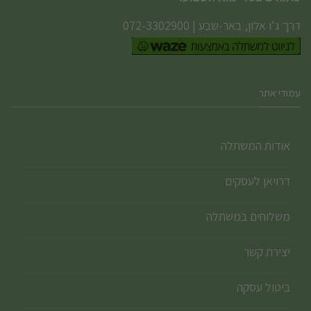
דרך ג'ו אלון, באר-שבע
|
072-3302900
עמודי אתר
אודות המשתלה
דרויאן לעסקים
משלוחים במשתלה
יצירת קשר
ביטול עסקה