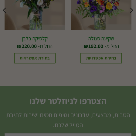
שקיעה סגולה
קלסיקה בלבן
החל מ-
192.00
₪
החל מ-
220.00
₪
בחירת אפשרויות
בחירת אפשרויות
למוצר
למוצר
זה
זה
יש
יש
מספר
מספר
הצטרפו לניוזלטר שלנו
סוגים.
סוגים.
ניתן
ניתן
הטבות, מבצעים, עדכונים וטיפים חמים ישירות לתיבת
לבחור
לבחור
המייל שלכם.
את
את
האפשרויות
האפשרויות