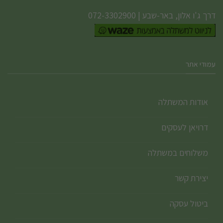
דרך ג'ו אלון, באר-שבע
|
072-3302900
עמודי אתר
אודות המשתלה
דרויאן לעסקים
משלוחים במשתלה
יצירת קשר
ביטול עסקה