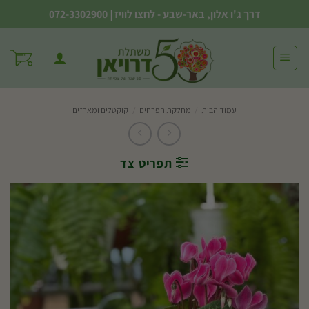
Ski
דרך ג'ו אלון, באר-שבע - לחצו לוויז
|
072-3302900
t
conten
עמוד הבית
/
מחלקת הפרחים
/
קוקטלים ומארזים
תפריט צד