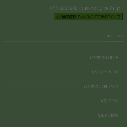
דרך ג'ו אלון, באר-שבע
|
072-3302900
עמודי אתר
אודות המשתלה
דרויאן לעסקים
משלוחים במשתלה
יצירת קשר
ביטול עסקה