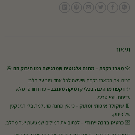
תיאור
🌸
מארז רקפת – מתנה אלגנטית שמרגישה כמו חיבוק חם
🌸
הכירו את המארז רקפת שיעשה לכל אחד טוב על הלב:
✨
רקפת מרהיבה בכלי קרמיקה מעוצב
– פרח חורפי מלא
עדינות ויופי טבעי.
🍫
שוקולד איכותי ומתוק
– כי אין מתנה מושלמת בלי רגע קטן
של פינוק.
💌
כרטיס ברכה ייחודי
– לכתוב את המילים שמגיעות ישר מהלב.
המארז משלב טבע, טעם ורגש באריזה אחת מעוצבת ומרגשת—