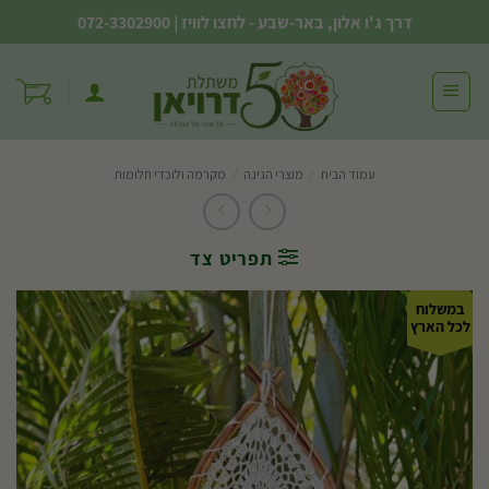
Ski
דרך ג'ו אלון, באר-שבע - לחצו לוויז
|
072-3302900
t
conten
עמוד הבית
/
מוצרי הגינה
/
מקרמה ולוכדי חלומות
תפריט צד
במשלוח
לכל הארץ