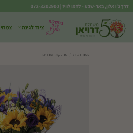
Ski
דרך ג'ו אלון, באר-שבע - לחצו לוויז
|
072-3302900
t
conten
ציוד לגינה
צמחי 
עמוד הבית
/
מחלקת הפרחים