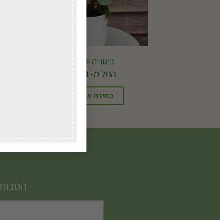
ביגוניה ורד ע.15
החל מ-
51.00
₪
בחירת אפשרויות
למוצר
זה
יש
מספר
סוגים.
הטבות,
ניתן
לבחור
את