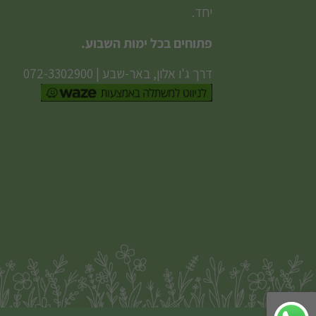
יחד.
פתוחים בכל ימות השבוע.
דרך ג'ו אלון, באר-שבע
|
072-3302900