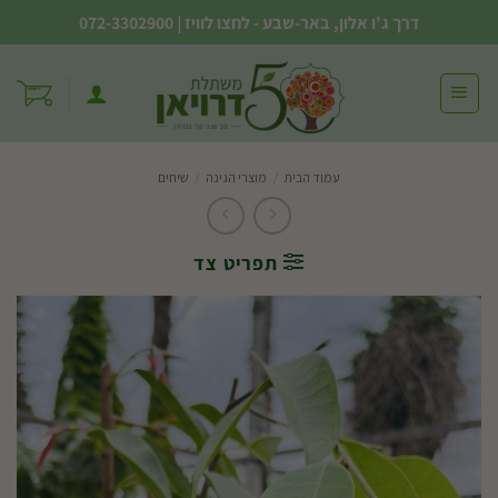
Ski
דרך ג'ו אלון, באר-שבע - לחצו לוויז
|
072-3302900
t
conten
עמוד הבית
/
מוצרי הגינה
/
שיחים
תפריט צד