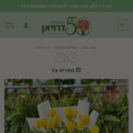
Ski
דרך ג'ו אלון, באר-שבע - לחצו לוויז
|
072-3302900
t
conten
עמוד הבית
/
מחלקת הפרחים
/
זרי פרחים
תפריט צד