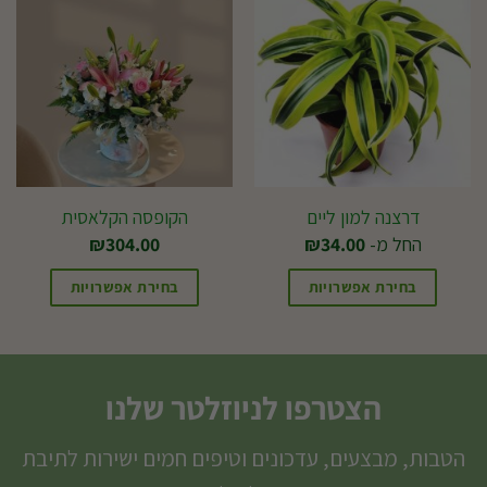
מספר
מספר
סוגים.
סוגים.
ניתן
ניתן
לבחור
לבחור
את
את
האפשרויות
האפשרויות
בעמוד
בעמוד
דרצנה למון ליים
הקופסה הקלאסית
המוצר
המוצר
החל מ-
34.00
₪
304.00
₪
בחירת אפשרויות
בחירת אפשרויות
למוצר
זה
יש
הצטרפו לניוזלטר שלנו
מספר
סוגים.
הטבות, מבצעים, עדכונים וטיפים חמים ישירות לתיבת
ניתן