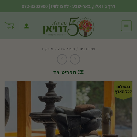
Ski
דרך ג'ו אלון, באר-שבע - לחצו לוויז
|
072-3302900
t
conten
עמוד הבית
/
מוצרי הגינה
/
מזרקות
תפריט צד
במשלוח
לכל הארץ