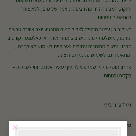
לבית, למרפסת או לגינה. המזרקה מגיעה עם משאבה שקטה
וחזקה, המבטיחה זרימה רציפה ונעימה של מים, ללא צורך
בהתאמות נוספות.
השילוב בין עיצוב מוקפד לצליל המים המרגיע יוצר אווירה טבעית
ונעימה, מושלמת לפינות ישיבה, אזורי אירוח או כאלמנט דקורטיבי
מרכזי. עשויה מחומרים עמידים ואיכותיים לשימוש לאורך זמן,
ומתאימה גם לשימוש פנימי וגם חיצוני.
פתרון מושלם למי שמחפש להוסיף טאץ’ אלגנטי וחי לסביבה –
בקלות ובנוחות
מידע נוסף
×
מידות
56 × 40 × 130 סנטימטרים