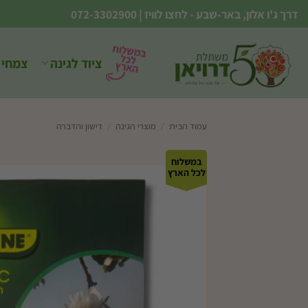
Ski
דרך ג'ו אלון, באר-שבע - לחצו לוויז
|
072-3302900
t
conten
ציוד לגינה
צמחי 
עמוד הבית
/
מוצרי הגינה
/
דישון והדברה
במשלוח
לכל הארץ