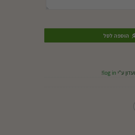
הוספה לסל
עדון ע"י
log in
!