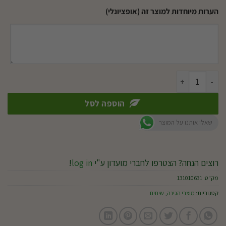
הערות מיוחדות למוצר זה (אופציונלי)
כמות של גנציינאים (יפני אדום)
הוספה לסל
שאלו אותנו על המוצר
רוצים הנחה? הצטרפו לחברי מועדון ע"י
log in
!
מק"ט:
131010631
קטגוריות:
מוצרי הגינה
,
שיחים