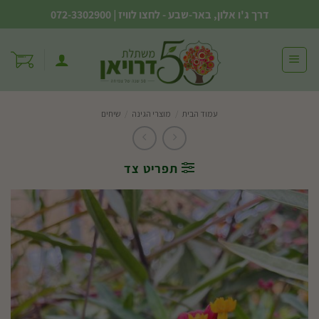
Ski
דרך ג'ו אלון, באר-שבע - לחצו לוויז
|
072-3302900
t
conten
עמוד הבית
/
מוצרי הגינה
/
שיחים
תפריט צד