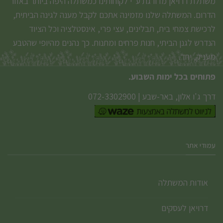
משתלת דרויאן מדורגת ע”י לקוחותינו כמשתלה היפה ביותר באזור
הדרום. המשתלה שלנו מזמינה אתכם לקבל מענה לגינה הביתית,
לרכישת צמחי בית, תבלינים, עצי פרי, אינסטלציה וכל הציוד
הנדרש לגנן הביתי, חנות פרחים ומתנות. כך נהנים מהיופי שהטבע
מעניק, יחד.
פתוחים בכל ימות השבוע.
דרך ג'ו אלון, באר-שבע
|
072-3302900
עמודי אתר
אודות המשתלה
דרויאן לעסקים