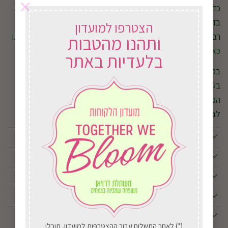
×
כדי לעודד פריחה ממושכת וצמח בריא, מומלץ לדשן באופן קבוע
בדשן המיועד לצמחים פורחים. דישון נכון יסייע להפקת פרחים
הצטרפו למועדון
רבים ולשמירה על צבעים עזים לאורך תקופת הפריחה.
לדשן לחצו
ותהנו מהטבות
כאן.
בלעדיות באתר
במשתלת דרויאן תמצאו מגוון גלוקסיניות וצמחים פורחים לבית
בשלל צבעים מרהיבים. נשמח לעזור לכם לבחור את הצמח
המתאים ביותר, להעניק טיפים לטיפול נכון וללוות אתכם בדרך
לבית פורח, צבעוני ומלא חיים
האם גלוקסיניה יכולה לפרוח יותר מפעם אחת?
איפה כדאי למקם גלוקסיניה בבית?
האם צריך להסיר פרחים שנבלו?
למה גלוקסיניה מפסיקה לפרוח?
האם גלוקסיניה מתאימה לבעלי חיים?
(*) לאחר התשלום עבור ההצטרפות למועדון, תוכלו