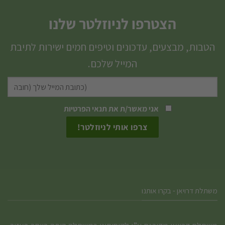
מספר
מספר
הצטרפו לניוזלטר שלנו
סוגים.
סוגים.
ניתן
ניתן
הטבות, מבצעים, עדכונים וטיפים חמים ישירות לתיבת
לבחור
לבחור
המייל שלכם.
את
את
האפשרויות
האפשרויות
בעמוד
בעמוד
המוצר
המוצר
אני מאשר/ת את
תנאי הפרטיות
משתלת דרויאן - בקרו אותנו