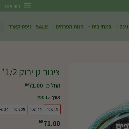
דפי אתר
חיפ
גינה
צמחי בית
חנות הפרחים
SALE
גיפט קארד
עבו
צינור גן ירוק 1/2"
החל מ-
71.00
₪
אורך
:
15 מטר
15 מטר
20 מטר
25 מטר
50 מטר
₪
71.00