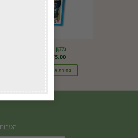
גלקון 7001
גר
₪
475.00
בחירת אפשרויות
הטבות,