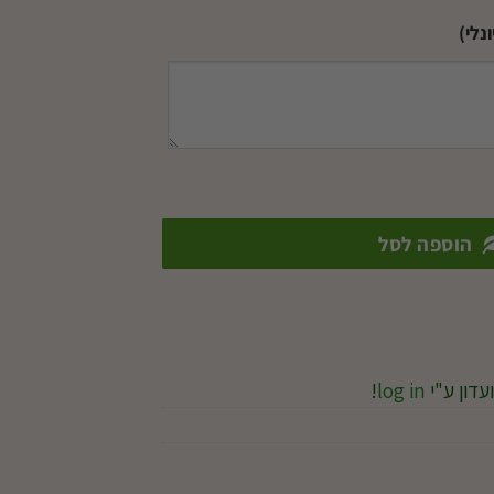
נלי)
הוספה לסל
עדון ע"י
log in
!