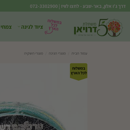
Ski
דרך ג'ו אלון, באר-שבע - לחצו לוויז
|
072-3302900
t
conten
ציוד לגינה
צמחי 
עמוד הבית
/
מוצרי הגינה
/
מוצרי השקיה
במשלוח
לכל הארץ