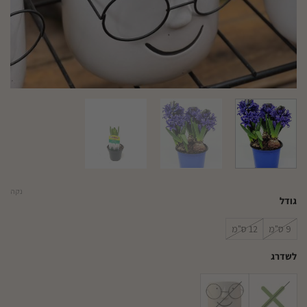
נקה
גודל
9 ס"מ
12 ס"מ
לשדרג