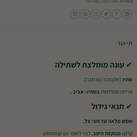
קטגוריות:
מוצרי הגינה
,
צמחי גינה
תיאור
✔
עונה מומלצת לשתילה
סתיו
(אוקטובר–נובמבר).
פריחה מתרחשת
בסתיו- אביב .
✔
תנאי גידול
שמש מלאה עד חצי צל.
קרקע
מנוקזת היטב
, רצוי לשפר עם קומפוסט.