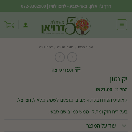
Ski
דרך ג'ו אלון, באר-שבע - לחצו לוויז
|
072-3302900
t
conten
עמוד הבית
/
מוצרי הגינה
/
צמחי גינה
תפריט צד
יקינטון
החל מ-
21.00
₪
גיאופיט הפורח בסתיו- אביב. מתאים לשמש מלאה/ חצי צל.
בעל ריח חזק ומתוק, ממש כמו בושם טבעי.
עוד על המוצר