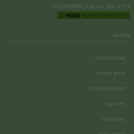
דרך ג'ו אלון, באר-שבע
|
072-3302900
עמודי אתר
אודות המשתלה
דרויאן לעסקים
משלוחים במשתלה
יצירת קשר
ביטול עסקה