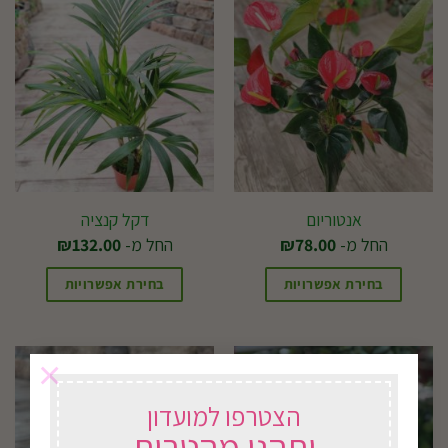
אנטוריום
דקל קנציה
החל מ-
78.00
₪
החל מ-
132.00
₪
בחירת אפשרויות
בחירת אפשרויות
למוצר
למוצר
זה
זה
×
יש
יש
מספר
מספר
הצטרפו למועדון
סוגים.
סוגים.
ותהנו מהטבות