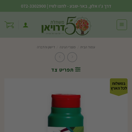
Ski
דרך ג'ו אלון, באר-שבע - לחצו לוויז
|
072-3302900
t
conten
עמוד הבית
/
מוצרי הגינה
/
דישון והדברה
תפריט צד
במשלוח
לכל הארץ