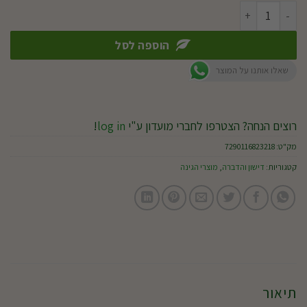
כמות של איירון מקס פרו לגן
הוספה לסל
שאלו אותנו על המוצר
רוצים הנחה? הצטרפו לחברי מועדון ע"י
log in
!
מק"ט:
7290116823218
קטגוריות:
דישון והדברה
,
מוצרי הגינה
תיאור